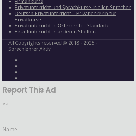
Firmenkurse
Privatunterricht und Sprachkurse in allen Sprachen
Deutsch Privatunterricht – PrivatlehrerIn für
Privatkurse
Privatunterricht in Österreich – Standorte
Einzelunterricht in anderen Städten
All Copyrights reserved @ 2018 - 2025 -
Sprachlehrer Aktiv
Report This Ad
«
»
Name