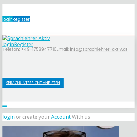
login
Register
login
Register
Telefon: +49-1758947710
Email:
info@sprachlehrer-aktiv.at
SPRACHUNTERRICHT ANBIETEN
login
or create your
Account
With us