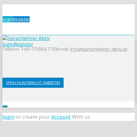
login
Register
login
Register
Telefon: +49-1758947710
Email:
info@sprachlehrer-aktiv.at
SPRACHUNTERRICHT ANBIETEN
login
or create your
Account
With us