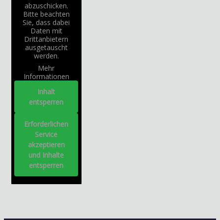
abzuschicken.
Bitte beachten
Sie, dass dabei
Daten mit
Drittanbietern
ausgetauscht
werden.
Mehr
Informationen
Inhalt
entsperren
Erforderlichen
Service
akzeptieren
und Inhalte
entsperren