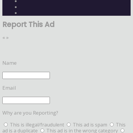
Report This Ad
«
»
Name
Email
Why are you Reporting?
This is illegal/fraudulent
This ad is spam
This
ad is a duplicate
This ad is in the wrong category