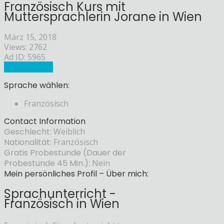
Französisch Kurs mit
Muttersprachlerin Jorane in Wien
März 15, 2018
Views: 2762
Ad ID: 5965
Sprachlehrer
Sprache wählen:
Französisch
Contact Information
Geschlecht:
Weiblich
Nationalität:
Französisch
Gratis Probestunde (Dauer der
Probestunde 45 Min.):
Nein
Mein persönliches Profil – Über mich:
Sprachunterricht -
Französisch in Wien