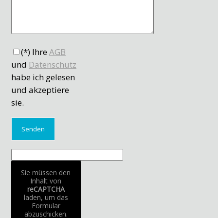
(*) Ihre
AGB
und
Datenschutz
habe ich gelesen
und akzeptiere
sie.
Sie müssen den
Inhalt von
reCAPTCHA
laden, um das
Formular
abzuschicken.