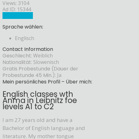
Views: 3104
Ad ID: 15344
Sprachlehrer
Sprache wählen:
Englisch
Contact Information
Geschlecht:
Weiblich
Nationalität:
Slowenisch
Gratis Probestunde (Dauer der
Probestunde 45 Min.):
Ja
Mein persönliches Profil – Über mich:
English classes wth
Anma in Leibnitz foe
levels A1 to C2
I am 27 years old and have a
Bachelor of English language and
literature. My mother tongue