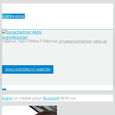
login
Register
login
Register
Telefon: +49-1758947710
Email:
info@sprachlehrer-aktiv.at
SPRACHUNTERRICHT ANBIETEN
login
or create your
Account
With us