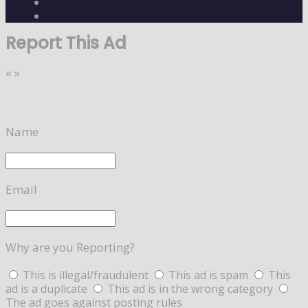
Report This Ad
«
»
Name
Email
Why are you Reporting?
This is illegal/fraudulent
This ad is spam
This
ad is a duplicate
This ad is in the wrong category
The ad goes against posting rules