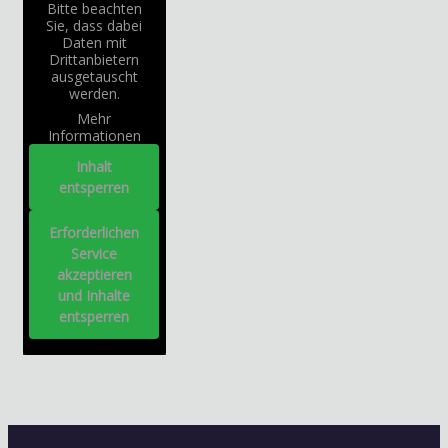
Bitte beachten
Sie, dass dabei
Daten mit
Drittanbietern
ausgetauscht
werden.
Mehr
Informationen
Inhalt
entsperren
Erforderlichen
Service
akzeptieren
und Inhalte
entsperren