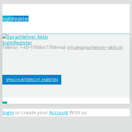
login
Register
login
Register
Telefon: +49-1758947710
Email:
info@sprachlehrer-aktiv.at
SPRACHUNTERRICHT ANBIETEN
login
or create your
Account
With us