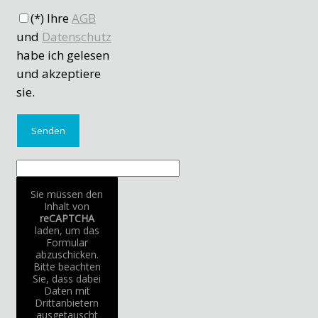
(*) Ihre
AGB
und
Datenschutz
habe ich gelesen
und akzeptiere
sie.
Sie müssen den
Inhalt von
reCAPTCHA
laden, um das
Formular
abzuschicken.
Bitte beachten
Sie, dass dabei
Daten mit
Drittanbietern
ausgetauscht