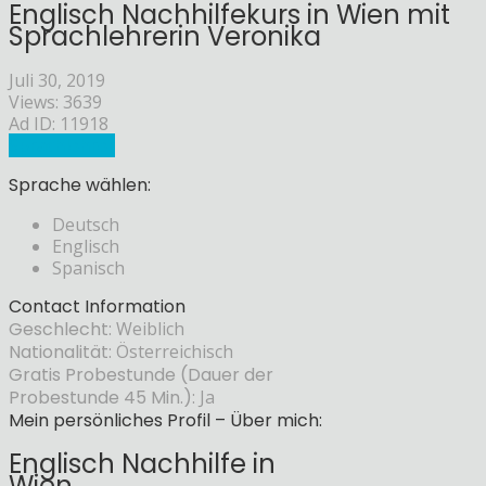
Englisch Nachhilfekurs in Wien mit
Sprachlehrerin Veronika
Juli 30, 2019
Views: 3639
Ad ID: 11918
Sprachlehrer
Sprache wählen:
Deutsch
Englisch
Spanisch
Contact Information
Geschlecht:
Weiblich
Nationalität:
Österreichisch
Gratis Probestunde (Dauer der
Probestunde 45 Min.):
Ja
Mein persönliches Profil – Über mich:
Englisch Nachhilfe in
Wien