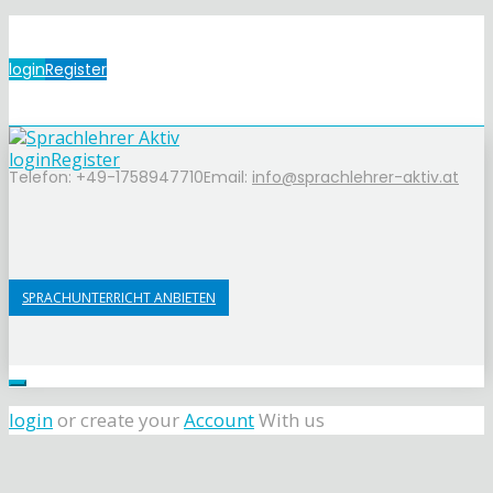
login
Register
login
Register
Telefon: +49-1758947710
Email:
info@sprachlehrer-aktiv.at
SPRACHUNTERRICHT ANBIETEN
login
or create your
Account
With us