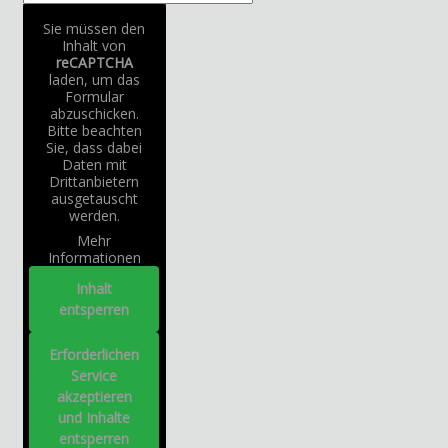
Sie müssen den
Inhalt von
reCAPTCHA
laden, um das
Formular
abzuschicken.
Bitte beachten
Sie, dass dabei
Daten mit
Drittanbietern
ausgetauscht
werden.
Mehr
Informationen
Inhalt
entsperren
Erforderlichen
Service
akzeptieren
und Inhalte
entsperren