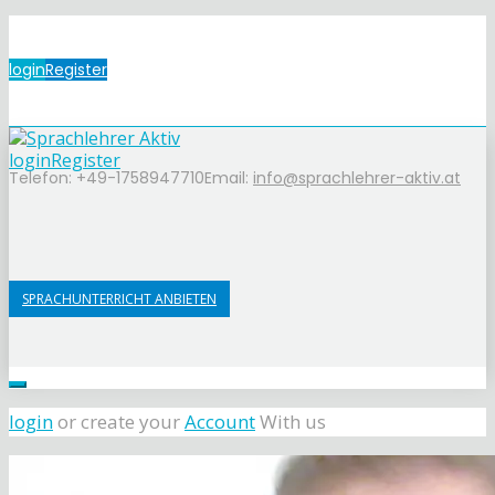
login
Register
login
Register
Telefon: +49-1758947710
Email:
info@sprachlehrer-aktiv.at
SPRACHUNTERRICHT ANBIETEN
login
or create your
Account
With us