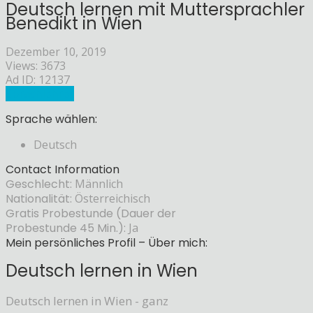
Deutsch lernen mit Muttersprachler
Benedikt in Wien
Dezember 10, 2019
Views: 3673
Ad ID: 12137
Sprachlehrer
Sprache wählen:
Deutsch
Contact Information
Geschlecht:
Männlich
Nationalität:
Österreichisch
Gratis Probestunde (Dauer der
Probestunde 45 Min.):
Ja
Mein persönliches Profil – Über mich:
Deutsch lernen in Wien
Deutsch lernen in Wien - ganz