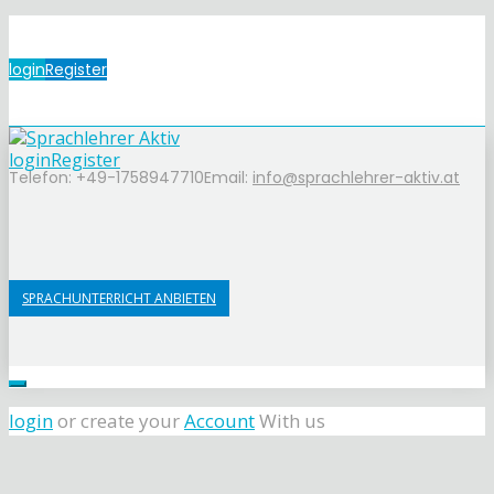
login
Register
login
Register
Telefon: +49-1758947710
Email:
info@sprachlehrer-aktiv.at
SPRACHUNTERRICHT ANBIETEN
login
or create your
Account
With us