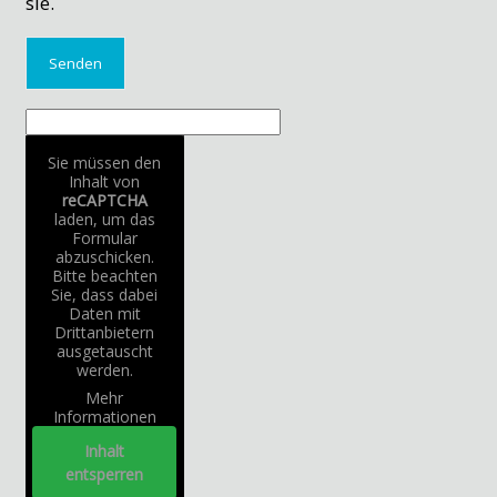
sie.
Sie müssen den
Inhalt von
reCAPTCHA
laden, um das
Formular
abzuschicken.
Bitte beachten
Sie, dass dabei
Daten mit
Drittanbietern
ausgetauscht
werden.
Mehr
Informationen
Inhalt
entsperren