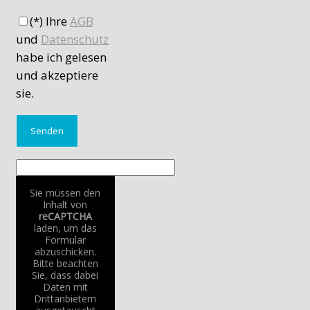
(*) Ihre
AGB
und
Datenschutz
habe ich gelesen
und akzeptiere
sie.
Sie müssen den
Inhalt von
reCAPTCHA
laden, um das
Formular
abzuschicken.
Bitte beachten
Sie, dass dabei
Daten mit
Drittanbietern