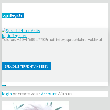
login
Register
login
Register
Telefon: +49-1758947710
Email:
info@sprachlehrer-aktiv.at
SPRACHUNTERRICHT ANBIETEN
login
or create your
Account
With us