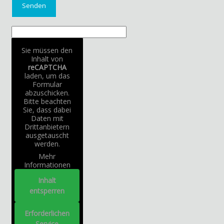
Sie müssen den
Inhalt von
reCAPTCHA
laden, um das
Formular
abzuschicken.
Bitte beachten
Sie, dass dabei
Daten mit
Drittanbietern
ausgetauscht
werden.
Mehr
Informationen
Inhalt
entsperren
Erforderlichen
Service