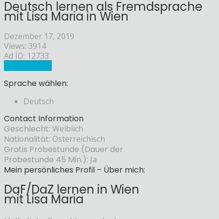
Deutsch lernen als Fremdsprache
mit Lisa Maria in Wien
Dezember 17, 2019
Views: 3914
Ad ID: 12733
Sprachlehrer
Sprache wählen:
Deutsch
Contact Information
Geschlecht:
Weiblich
Nationalität:
Österreichisch
Gratis Probestunde (Dauer der
Probestunde 45 Min.):
Ja
Mein persönliches Profil – Über mich:
DaF/DaZ lernen in Wien
mit Lisa Maria