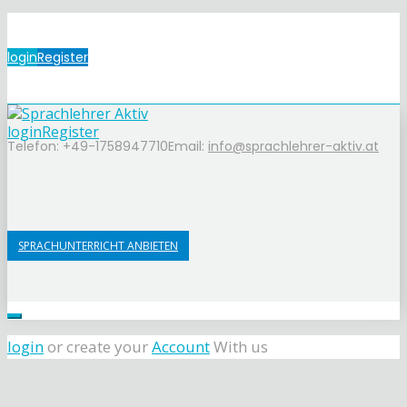
login
Register
login
Register
Telefon: +49-1758947710
Email:
info@sprachlehrer-aktiv.at
SPRACHUNTERRICHT ANBIETEN
login
or create your
Account
With us