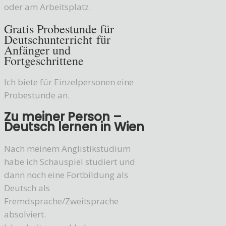
oder am Arbeitsplatz.
Gratis Probestunde für
Deutschunterricht
für
Anfänger und
Fortgeschrittene
Ich biete für Einzelpersonen eine
Probestunde an.
Zu meiner Person –
Deutsch lernen in Wien
Nach meinem Anglistikstudium
habe ich Schauspiel studiert und
dann noch eine Fortbildung als
Deutsch als
Fremdsprache/Zweitsprache
absolviert.