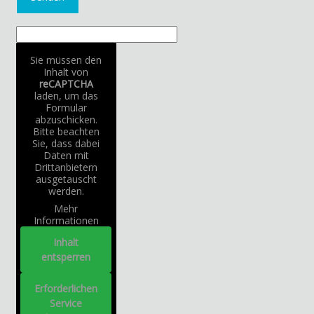
Sie müssen den
Inhalt von
reCAPTCHA
laden, um das
Formular
abzuschicken.
Bitte beachten
Sie, dass dabei
Daten mit
Drittanbietern
ausgetauscht
werden.
Mehr
Informationen
Inhalt
entsperren
Erforderlichen
Service