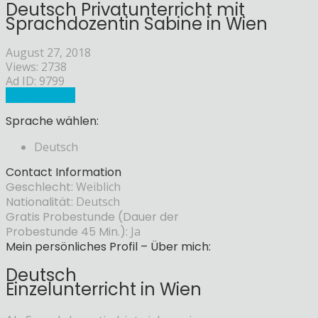
Deutsch Privatunterricht mit
Sprachdozentin Sabine in Wien
August 27, 2018
Views: 2738
Ad ID: 9799
Sprachlehrer
Sprache wählen:
Deutsch
Contact Information
Geschlecht:
Weiblich
Nationalität:
Deutsch
Gratis Probestunde (Dauer der
Probestunde 45 Min.):
Ja
Mein persönliches Profil – Über mich:
Deutsch
Einzelunterricht in Wien