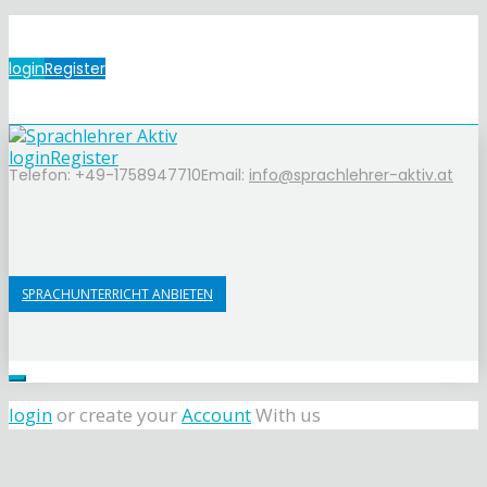
login
Register
login
Register
Telefon: +49-1758947710
Email:
info@sprachlehrer-aktiv.at
SPRACHUNTERRICHT ANBIETEN
login
or create your
Account
With us