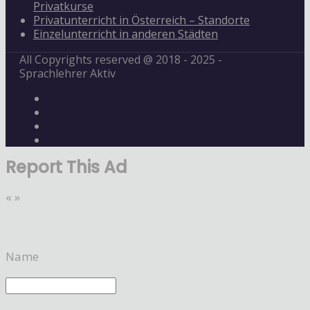
Privatkurse
Privatunterricht in Österreich – Standorte
Einzelunterricht in anderen Städten
All Copyrights reserved @ 2018 - 2025 -
Sprachlehrer Aktiv
Report This Ad
«
»
Name