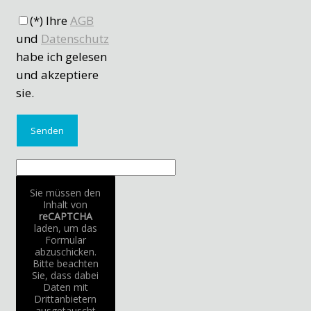
(*) Ihre
AGB
und
Datenschutz
habe ich gelesen
und akzeptiere
sie.
Sie müssen den
Inhalt von
reCAPTCHA
laden, um das
Formular
abzuschicken.
Bitte beachten
Sie, dass dabei
Daten mit
Drittanbietern
ausgetauscht