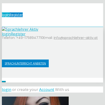
login
Register
login
Register
Telefon: +49-1758947710
Email:
info@sprachlehrer-aktiv.at
SPRACHUNTERRICHT ANBIETEN
login
or create your
Account
With us