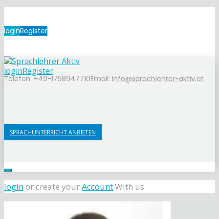
login
Register
login
Register
Telefon: +49-1758947710
Email:
info@sprachlehrer-aktiv.at
SPRACHUNTERRICHT ANBIETEN
login
or create your
Account
With us