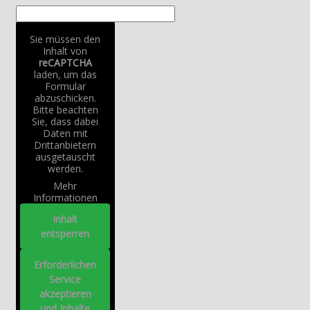
Sie müssen den
Inhalt von
reCAPTCHA
laden, um das
Formular
abzuschicken.
Bitte beachten
Sie, dass dabei
Daten mit
Drittanbietern
ausgetauscht
werden.
Mehr
Informationen
Inhalt
entsperren
Erforderlichen
Service
akzeptieren
und Inhalte