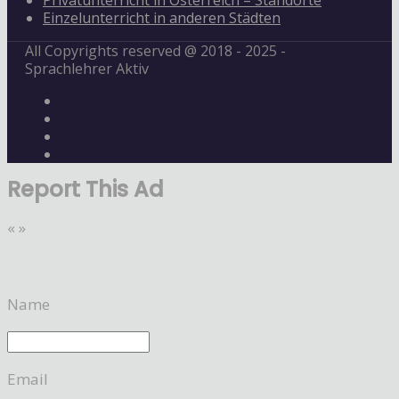
Privatunterricht in Österreich – Standorte
Einzelunterricht in anderen Städten
All Copyrights reserved @ 2018 - 2025 -
Sprachlehrer Aktiv
Report This Ad
«
»
Name
Email