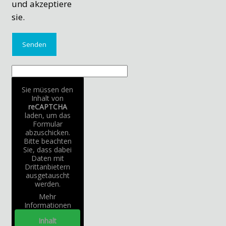
und akzeptiere
sie.
Sie müssen den
Inhalt von
reCAPTCHA
laden, um das
Formular
abzuschicken.
Bitte beachten
Sie, dass dabei
Daten mit
Drittanbietern
ausgetauscht
werden.
Mehr
Informationen
Inhalt