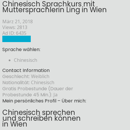
Chinesisch Sprachkurs mit
Muttersprachlerin Ling in Wien
März 21, 2018
Views: 2813
Ad ID: 6435
Sprachlehrer
Sprache wählen:
Chinesisch
Contact Information
Geschlecht:
Weiblich
Nationalität:
Chinesisch
Gratis Probestunde (Dauer der
Probestunde 45 Min.):
Ja
Mein persönliches Profil – Über mich:
Chinesisch sprechen
und schreiben können
in Wien