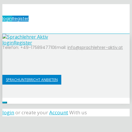
login
Register
login
Register
Telefon: +49-1758947710
Email:
info@sprachlehrer-aktiv.at
SPRACHUNTERRICHT ANBIETEN
login
or create your
Account
With us