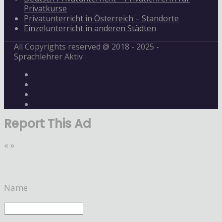
Privatkurse
Privatunterricht in Österreich – Standorte
Einzelunterricht in anderen Städten
All Copyrights reserved @ 2018 - 2025 -
Sprachlehrer Aktiv
Report This Ad
«
»
Name