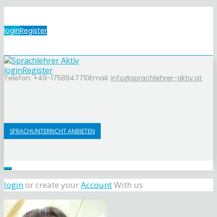
login
Register
login
Register
Telefon: +49-1758947710
Email:
info@sprachlehrer-aktiv.at
SPRACHUNTERRICHT ANBIETEN
login
or create your
Account
With us