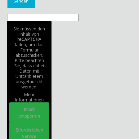
Sie müssen den
Inhalt von
reCAPTCHA
laden, um das
Formular
abzuschicken.
Bitte beachten
Sie, dass dabei
Daten mit
Drittanbietern
ausgetauscht
werden.
Mehr
Informationen
Inhalt
entsperren
Erforderlichen
Service