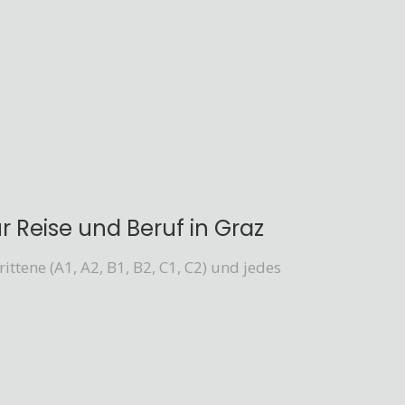
ür Reise und Beruf in Graz
ittene (A1, A2, B1, B2, C1, C2) und jedes