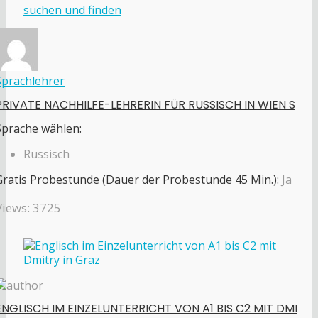
Sprachlehrer
PRIVATE NACHHILFE-LEHRERIN FÜR RUSSISCH IN WIEN S
Sprache wählen:
Russisch
Gratis Probestunde (Dauer der Probestunde 45 Min.):
Ja
Views: 3725
ENGLISCH IM EINZELUNTERRICHT VON A1 BIS C2 MIT DMI