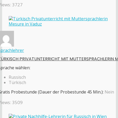
Views: 3727
Sprachlehrer
TÜRKISCH PRIVATUNTERRICHT MIT MUTTERSPRACHLERIN 
Sprache wählen:
Russisch
Türkisch
Gratis Probestunde (Dauer der Probestunde 45 Min.):
Nein
Views: 3509