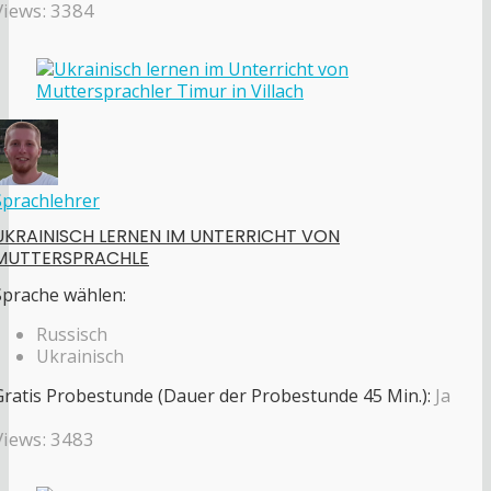
Views: 3384
Sprachlehrer
UKRAINISCH LERNEN IM UNTERRICHT VON
MUTTERSPRACHLE
Sprache wählen:
Russisch
Ukrainisch
Gratis Probestunde (Dauer der Probestunde 45 Min.):
Ja
Views: 3483