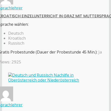
Sprachlehrer
KROATISCH EINZELUNTERRICHT IN GRAZ MIT MUTTERSPRA
Sprache wählen:
Deutsch
Kroatisch
Russisch
Gratis Probestunde (Dauer der Probestunde 45 Min.):
Ja
Views: 2925
Sprachlehrer