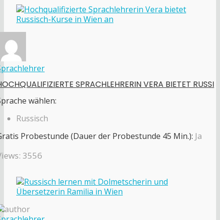
Sprachlehrer
HOCHQUALIFIZIERTE SPRACHLEHRERIN VERA BIETET RUSSI
Sprache wählen:
Russisch
Gratis Probestunde (Dauer der Probestunde 45 Min.):
Ja
Views: 3556
Sprachlehrer