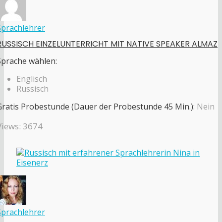
Sprachlehrer
RUSSISCH EINZELUNTERRICHT MIT NATIVE SPEAKER ALMAZ
Sprache wählen:
Englisch
Russisch
Gratis Probestunde (Dauer der Probestunde 45 Min.):
Nein
Views: 3674
Sprachlehrer