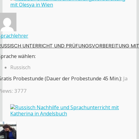
Sprachlehrer
RUSSISCH UNTERRICHT UND PRÜFUNGSVORBEREITUNG MI
Sprache wählen:
Russisch
Gratis Probestunde (Dauer der Probestunde 45 Min.):
Ja
Views: 3777