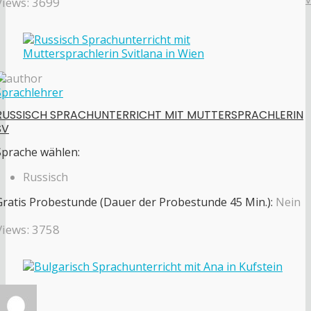
Views: 3699
Sprachlehrer
RUSSISCH SPRACHUNTERRICHT MIT MUTTERSPRACHLERIN
SV
Sprache wählen:
Russisch
Gratis Probestunde (Dauer der Probestunde 45 Min.):
Nein
Views: 3758