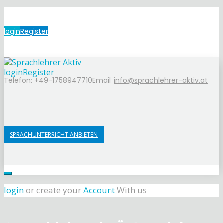
login
Register
login
Register
Telefon: +49-1758947710
Email:
info@sprachlehrer-aktiv.at
SPRACHUNTERRICHT ANBIETEN
login
or create your
Account
With us