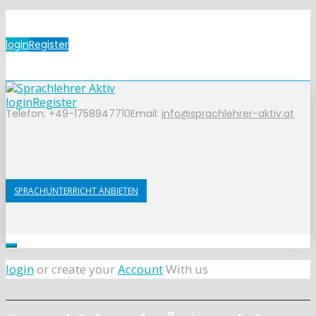
login
Register
login
Register
Telefon: +49-1758947710
Email:
info@sprachlehrer-aktiv.at
SPRACHUNTERRICHT ANBIETEN
login
or create your
Account
With us