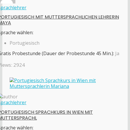
Sprachlehrer
PORTUGIESISCH MIT MUTTERSPRACHLICHEN LEHRERIN
MAYA
Sprache wählen:
Portugiesisch
Gratis Probestunde (Dauer der Probestunde 45 Min.):
Ja
Views: 2924
Sprachlehrer
PORTUGIESISCH SPRACHKURS IN WIEN MIT
MUTTERSPRACHL
Sprache wählen: