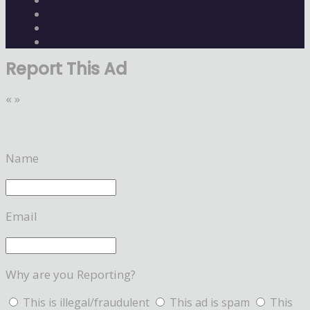
Report This Ad
«
»
Name
Email
Why are you Reporting?
This is illegal/fraudulent
This ad is spam
This