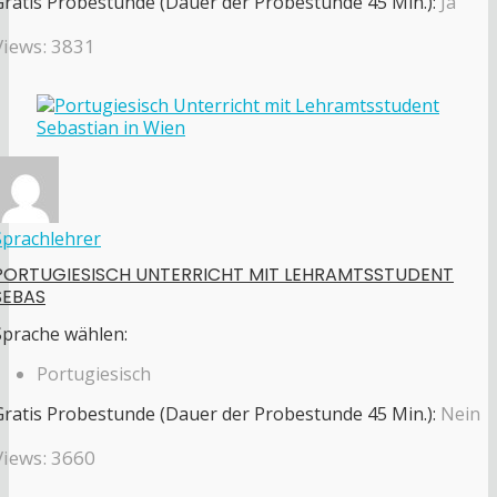
Gratis Probestunde (Dauer der Probestunde 45 Min.):
Ja
Views: 3831
Sprachlehrer
PORTUGIESISCH UNTERRICHT MIT LEHRAMTSSTUDENT
SEBAS
Sprache wählen:
Portugiesisch
Gratis Probestunde (Dauer der Probestunde 45 Min.):
Nein
Views: 3660