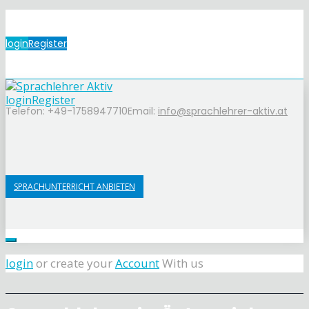
login
Register
login
Register
Telefon: +49-1758947710
Email:
info@sprachlehrer-aktiv.at
SPRACHUNTERRICHT ANBIETEN
login
or create your
Account
With us