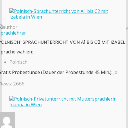
Sprachlehrer
POLNISCH-SPRACHUNTERRICHT VON A1 BIS C2 MIT IZABEL
Sprache wählen:
Polnisch
Gratis Probestunde (Dauer der Probestunde 45 Min.):
Ja
Views: 2666