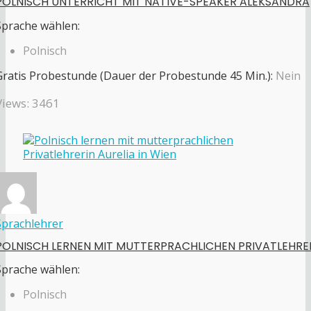
POLNISCH UNTERRICHT MIT NATIVE-SPEAKER ALEKSANDRA
Sprache wählen:
Polnisch
Gratis Probestunde (Dauer der Probestunde 45 Min.):
Nein
Views: 3461
Sprachlehrer
POLNISCH LERNEN MIT MUTTERPRACHLICHEN PRIVATLEHRE
Sprache wählen:
Polnisch