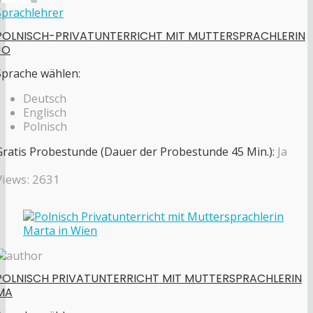
Sprachlehrer
POLNISCH-PRIVATUNTERRICHT MIT MUTTERSPRACHLERIN
JO
Sprache wählen:
Deutsch
Englisch
Polnisch
Gratis Probestunde (Dauer der Probestunde 45 Min.):
Ja
Views: 2631
POLNISCH PRIVATUNTERRICHT MIT MUTTERSPRACHLERIN
MA