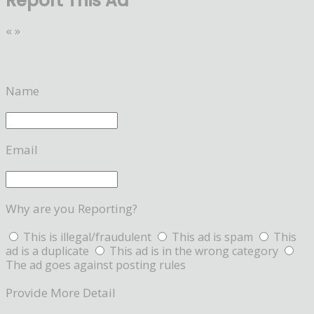
Report This Ad
«
»
Name
Email
Why are you Reporting?
This is illegal/fraudulent
This ad is spam
This
ad is a duplicate
This ad is in the wrong category
The ad goes against posting rules
Provide More Detail