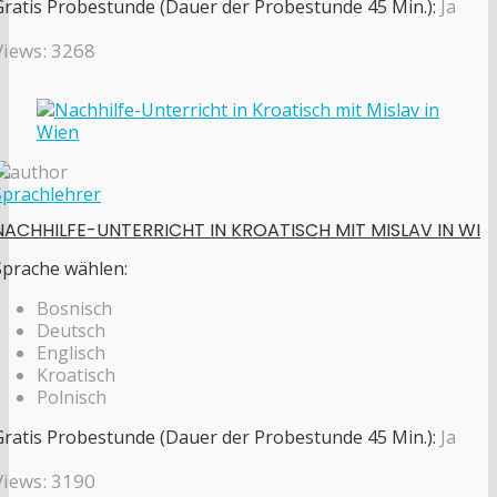
Gratis Probestunde (Dauer der Probestunde 45 Min.):
Ja
Views: 3268
Sprachlehrer
NACHHILFE-UNTERRICHT IN KROATISCH MIT MISLAV IN WI
Sprache wählen:
Bosnisch
Deutsch
Englisch
Kroatisch
Polnisch
Gratis Probestunde (Dauer der Probestunde 45 Min.):
Ja
Views: 3190