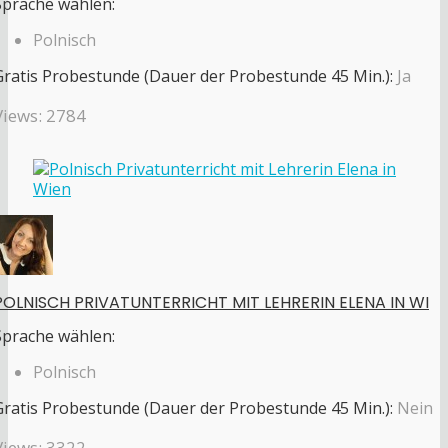
Sprache wählen:
Polnisch
Gratis Probestunde (Dauer der Probestunde 45 Min.):
Ja
Views: 2784
POLNISCH PRIVATUNTERRICHT MIT LEHRERIN ELENA IN WI
Sprache wählen:
Polnisch
Gratis Probestunde (Dauer der Probestunde 45 Min.):
Nein
Views: 3322