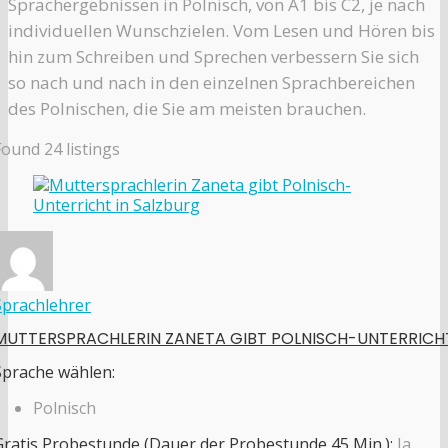
Sprachergebnissen in Polnisch, von A1 bis C2, je nach
individuellen Wunschzielen. Vom Lesen und Hören bis
hin zum Schreiben und Sprechen verbessern Sie sich
so nach und nach in den einzelnen Sprachbereichen
des Polnischen, die Sie am meisten brauchen.
Found
24
listings
Sprachlehrer
MUTTERSPRACHLERIN ZANETA GIBT POLNISCH-UNTERRICH
Sprache wählen:
Polnisch
Gratis Probestunde (Dauer der Probestunde 45 Min.):
Ja