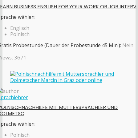
LEARN BUSINESS ENGLISH FOR YOUR WORK OR JOB INTERV
Sprache wählen:
Englisch
Polnisch
Gratis Probestunde (Dauer der Probestunde 45 Min.):
Nein
Views: 3671
Sprachlehrer
POLNISCHNACHHILFE MIT MUTTERSPRACHLER UND
DOLMETSC
Sprache wählen:
Polnisch