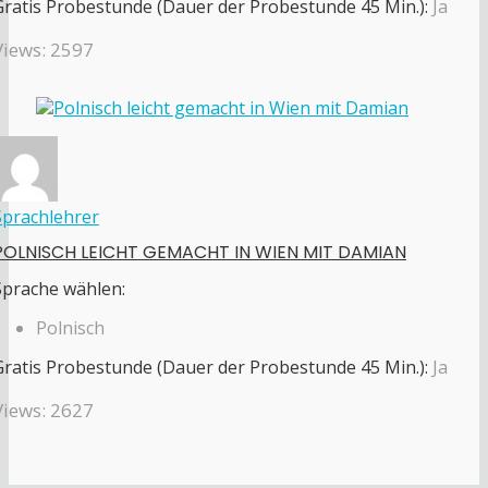
Gratis Probestunde (Dauer der Probestunde 45 Min.):
Ja
Views: 2597
Sprachlehrer
POLNISCH LEICHT GEMACHT IN WIEN MIT DAMIAN
Sprache wählen:
Polnisch
Gratis Probestunde (Dauer der Probestunde 45 Min.):
Ja
Views: 2627