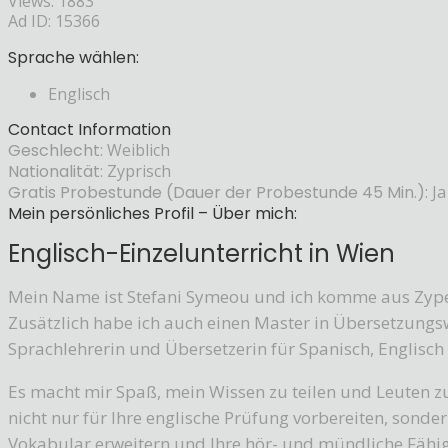
Views: 1883
Ad ID: 15366
Sprache wählen:
Englisch
Contact Information
Geschlecht:
Weiblich
Nationalität:
Zyprisch
Gratis Probestunde (Dauer der Probestunde 45 Min.):
Ja
Mein persönliches Profil – Über mich:
Englisch-Einzelunterricht in Wien
Mein Name ist Stefani Symeou und ich komme aus Zyper
Zusätzlich habe ich auch einen Master in Übersetzungswi
Sprachlehrerin und Übersetzerin für Spanisch, Englisch
Es macht mir Spaß, mein Wissen zu teilen und Leuten zu h
nicht nur für Ihre englische Prüfung vorbereiten, sond
Vokabular erweitern und Ihre hör- und mündliche Fähig