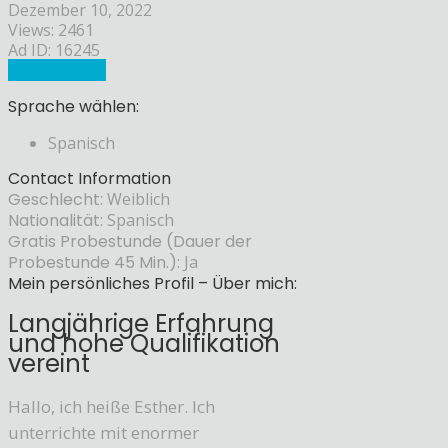
Dezember 10, 2022
Views: 2461
Ad ID: 16245
Sprachlehrer
Sprache wählen:
Spanisch
Contact Information
Geschlecht:
Weiblich
Nationalität:
Spanisch
Gratis Probestunde (Dauer der
Probestunde 45 Min.):
Ja
Mein persönliches Profil – Über mich:
Langjährige Erfahrung
und hohe Qualifikation
vereint
Hallo, ich heiße Esther. Ich
unterrichte mit enormer