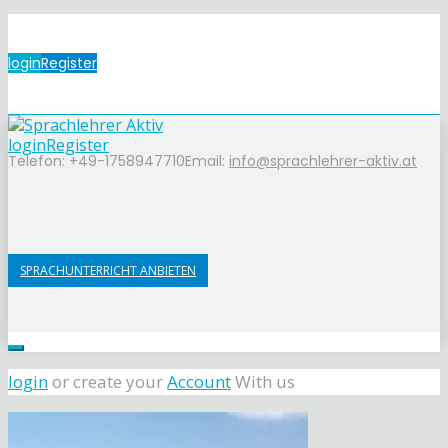
login
Register
login
Register
Telefon: +49-1758947710
Email:
info@sprachlehrer-aktiv.at
SPRACHUNTERRICHT ANBIETEN
login
or create your
Account
With us