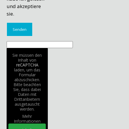
und akzeptiere
sie.
Sie müssen den
Inhalt von
reCAPTCHA
laden, um das
Formular
abzuschicken.
Bitte beachten
Sie, dass dabei
Daten mit
Drittanbietern
ausgetauscht
werden.
Mehr
Informationen