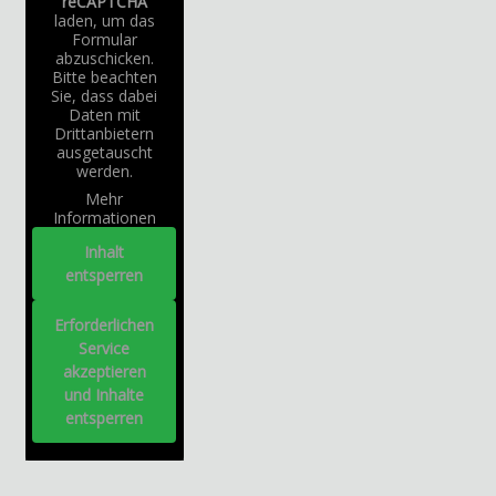
reCAPTCHA
laden, um das
Formular
abzuschicken.
Bitte beachten
Sie, dass dabei
Daten mit
Drittanbietern
ausgetauscht
werden.
Mehr
Informationen
Inhalt
entsperren
Erforderlichen
Service
akzeptieren
und Inhalte
entsperren