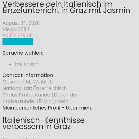
Verbessere dein Italienisch im
Einzelunterricht in Graz mit Jasmin
August 31, 2020
Views: 3384
Ad ID: 13904
Sprachlehrer
Sprache wählen:
Italienisch
Contact Information
Geschlecht:
Weiblich
Nationalität:
Österreichisch
Gratis Probestunde (Dauer der
Probestunde 45 Min.):
Nein
Mein persönliches Profil – Über mich:
Italienisch-Kenntnisse
verbessern in Graz