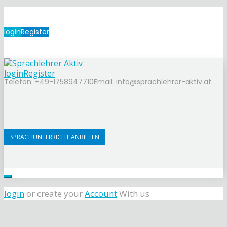
login
Register
login
Register
Telefon: +49-1758947710
Email:
info@sprachlehrer-aktiv.at
SPRACHUNTERRICHT ANBIETEN
login
or create your
Account
With us