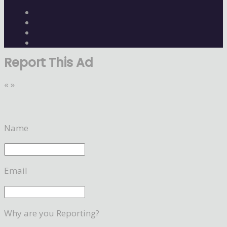
Report This Ad
«
»
Name
Email
Why are you Reporting?