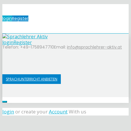
login
Register
login
Register
Telefon: +49-1758947710
Email:
info@sprachlehrer-aktiv.at
SPRACHUNTERRICHT ANBIETEN
login
or create your
Account
With us