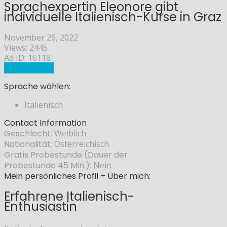
Sprachexpertin Eleonore gibt
individuelle Italienisch-Kurse in Graz
November 26, 2022
Views: 2445
Ad ID: 16118
Sprachlehrer
Sprache wählen:
Italienisch
Contact Information
Geschlecht:
Weiblich
Nationalität:
Österreichisch
Gratis Probestunde (Dauer der
Probestunde 45 Min.):
Nein
Mein persönliches Profil – Über mich:
Erfahrene Italienisch-
Enthusiastin