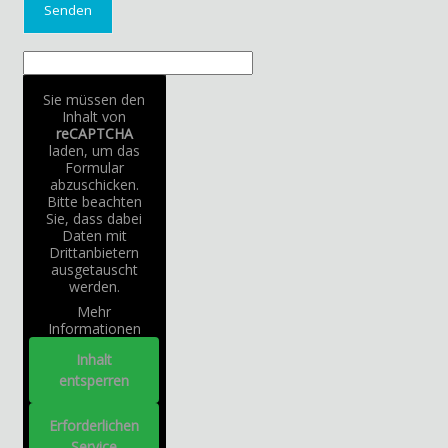
Sie müssen den
Inhalt von
reCAPTCHA
laden, um das
Formular
abzuschicken.
Bitte beachten
Sie, dass dabei
Daten mit
Drittanbietern
ausgetauscht
werden.
Mehr
Informationen
Inhalt
entsperren
Erforderlichen
Service