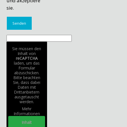
und akzeptiere
sie.
Sie müssen den
Inhalt von
reCAPTCHA
laden, um das
Formular
abzuschicken.
Bitte beachten
Sie, dass dabei
Daten mit
Drittanbietern
ausgetauscht
werden.
Mehr
Informationen
Inhalt