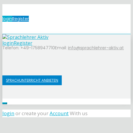
login
Register
login
Register
Telefon: +49-1758947710
Email:
info@sprachlehrer-aktiv.at
SPRACHUNTERRICHT ANBIETEN
login
or create your
Account
With us