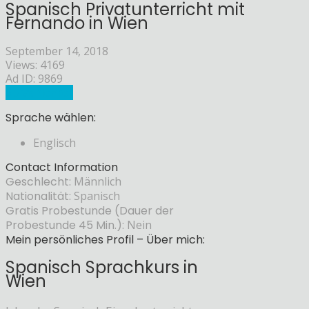
Spanisch Privatunterricht mit
Fernando in Wien
September 14, 2018
Views: 4169
Ad ID: 9869
Sprachlehrer
Sprache wählen:
Englisch
Contact Information
Geschlecht:
Männlich
Nationalität:
Spanisch
Gratis Probestunde (Dauer der
Probestunde 45 Min.):
Nein
Mein persönliches Profil – Über mich:
Spanisch Sprachkurs in
Wien