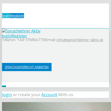
login
Register
login
Register
Telefon: +49-1758947710
Email:
info@sprachlehrer-aktiv.at
SPRACHUNTERRICHT ANBIETEN
login
or create your
Account
With us