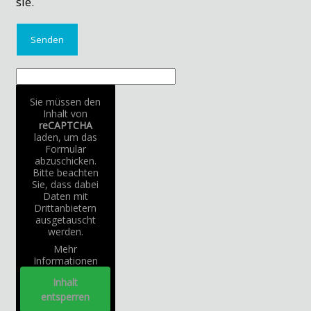
sie.
Sie müssen den
Inhalt von
reCAPTCHA
laden, um das
Formular
abzuschicken.
Bitte beachten
Sie, dass dabei
Daten mit
Drittanbietern
ausgetauscht
werden.
Mehr
Informationen
Inhalt
entsperren