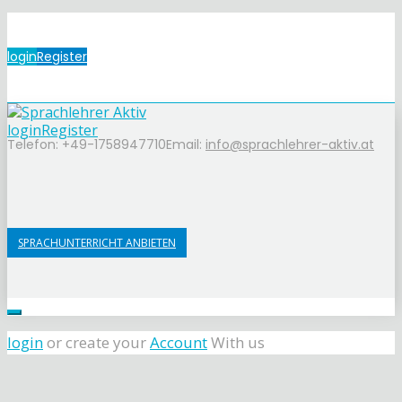
login
Register
login
Register
Telefon: +49-1758947710
Email:
info@sprachlehrer-aktiv.at
SPRACHUNTERRICHT ANBIETEN
login
or create your
Account
With us