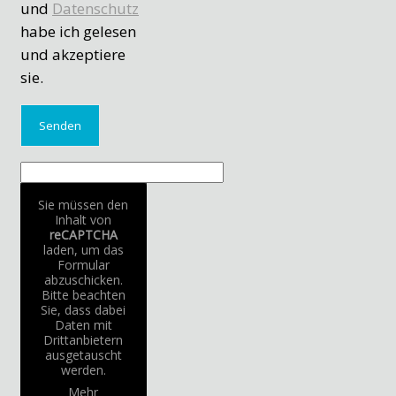
und
Datenschutz
habe ich gelesen
und akzeptiere
sie.
Sie müssen den
Inhalt von
reCAPTCHA
laden, um das
Formular
abzuschicken.
Bitte beachten
Sie, dass dabei
Daten mit
Drittanbietern
ausgetauscht
werden.
Mehr