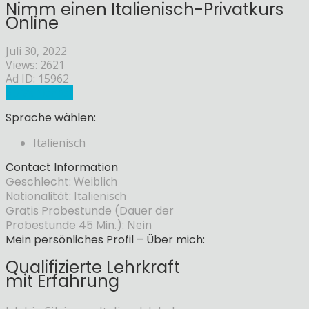
Nimm einen Italienisch-Privatkurs
Online
Juli 30, 2022
Views: 2621
Ad ID: 15962
Sprachlehrer
Sprache wählen:
Italienisch
Contact Information
Geschlecht:
Weiblich
Nationalität:
Italienisch
Gratis Probestunde (Dauer der
Probestunde 45 Min.):
Nein
Mein persönliches Profil – Über mich:
Qualifizierte Lehrkraft
mit Erfahrung