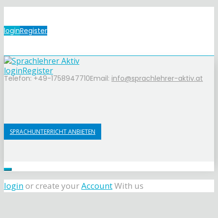
login
Register
login
Register
Telefon: +49-1758947710
Email:
info@sprachlehrer-aktiv.at
SPRACHUNTERRICHT ANBIETEN
login
or create your
Account
With us