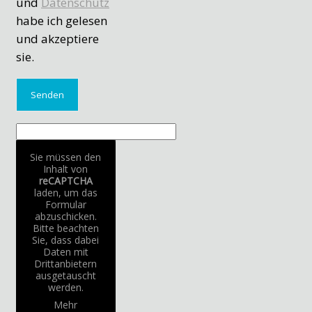
und
Datenschutz
habe ich gelesen
und akzeptiere
sie.
Sie müssen den
Inhalt von
reCAPTCHA
laden, um das
Formular
abzuschicken.
Bitte beachten
Sie, dass dabei
Daten mit
Drittanbietern
ausgetauscht
werden.
Mehr