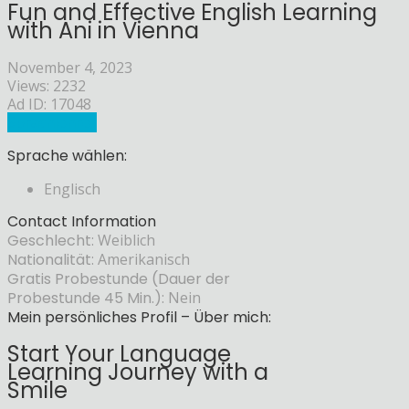
Fun and Effective English Learning
with Ani in Vienna
November 4, 2023
Views: 2232
Ad ID: 17048
Sprachlehrer
Sprache wählen:
Englisch
Contact Information
Geschlecht:
Weiblich
Nationalität:
Amerikanisch
Gratis Probestunde (Dauer der
Probestunde 45 Min.):
Nein
Mein persönliches Profil – Über mich:
Start Your Language
Learning Journey with a
Smile