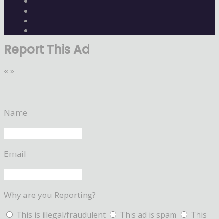
Report This Ad
«
»
Name
Email
Why are you Reporting?
This is illegal/fraudulent
This ad is spam
This