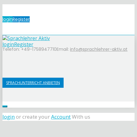
login
Register
login
Register
Telefon: +49-1758947710
Email:
info@sprachlehrer-aktiv.at
SPRACHUNTERRICHT ANBIETEN
login
or create your
Account
With us