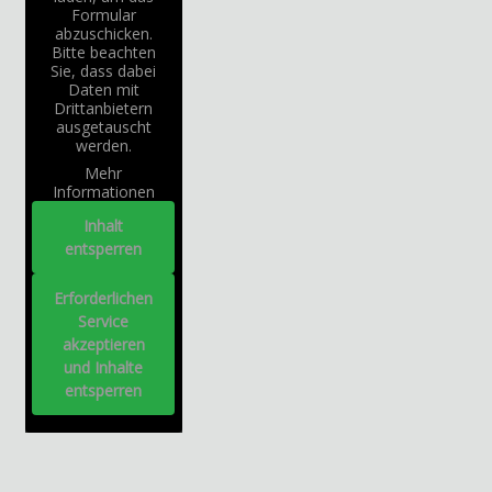
Formular
abzuschicken.
Bitte beachten
Sie, dass dabei
Daten mit
Drittanbietern
ausgetauscht
werden.
Mehr
Informationen
Inhalt
entsperren
Erforderlichen
Service
akzeptieren
und Inhalte
entsperren