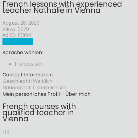
French lessons with experienced
teacher Nathalie in Vienna
August 28, 2020
Views: 3570
Ad ID: 13804
Sprachlehrer
Sprache wählen:
Französisch
Contact Information
Geschlecht:
Weiblich
Nationalität:
Österreichisch
Mein persönliches Profil – Über mich:
French courses with
qualified teacher in
Vienna
Hi!