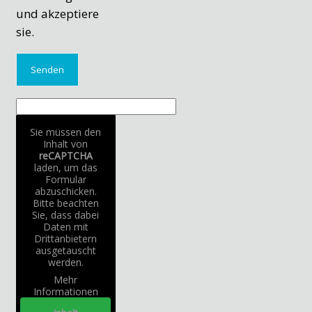
und akzeptiere
sie.
Sie müssen den
Inhalt von
reCAPTCHA
laden, um das
Formular
abzuschicken.
Bitte beachten
Sie, dass dabei
Daten mit
Drittanbietern
ausgetauscht
werden.
Mehr
Informationen