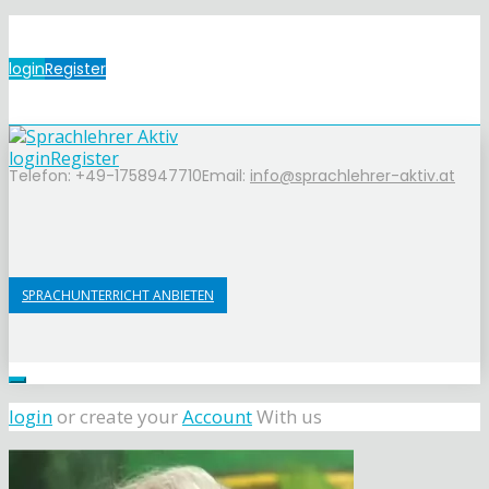
login
Register
login
Register
Telefon: +49-1758947710
Email:
info@sprachlehrer-aktiv.at
SPRACHUNTERRICHT ANBIETEN
login
or create your
Account
With us