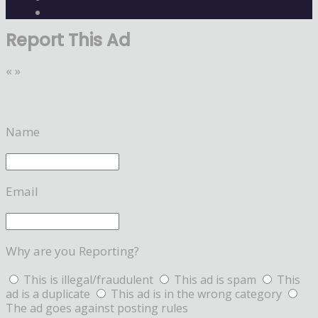
Report This Ad
«
»
Name
Email
Why are you Reporting?
This is illegal/fraudulent
This ad is spam
This
ad is a duplicate
This ad is in the wrong category
The ad goes against posting rules