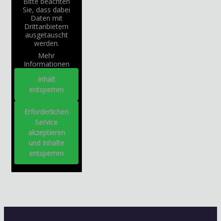
Bitte beachten
Sie, dass dabei
Daten mit
Drittanbietern
ausgetauscht
werden.
Mehr
Informationen
Inhalt
entsperren
Erforderlichen
Service
akzeptieren
und Inhalte
entsperren