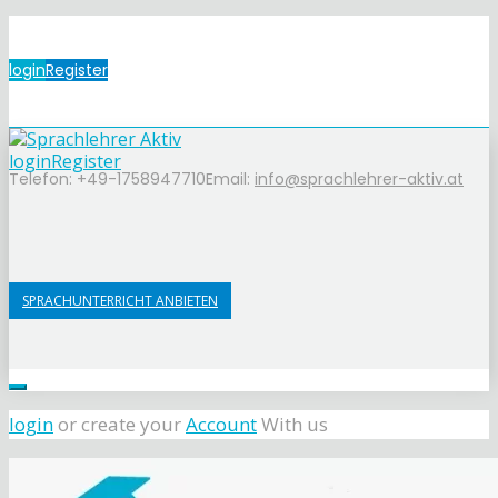
login
Register
login
Register
Telefon: +49-1758947710
Email:
info@sprachlehrer-aktiv.at
SPRACHUNTERRICHT ANBIETEN
login
or create your
Account
With us