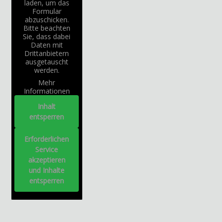
laden, um das
Formular
abzuschicken.
Bitte beachten
Sie, dass dabei
Daten mit
Drittanbietern
ausgetauscht
werden.
Mehr
Informationen
Inhalt
entsperren
Erforderlichen
Service
akzeptieren
und Inhalte
entsperren