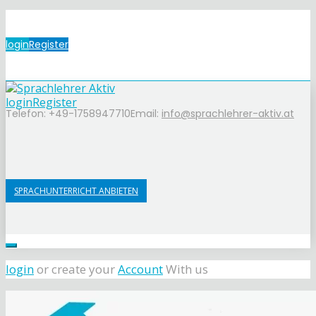
login
Register
login
Register
Telefon: +49-1758947710
Email:
info@sprachlehrer-aktiv.at
SPRACHUNTERRICHT ANBIETEN
login
or create your
Account
With us