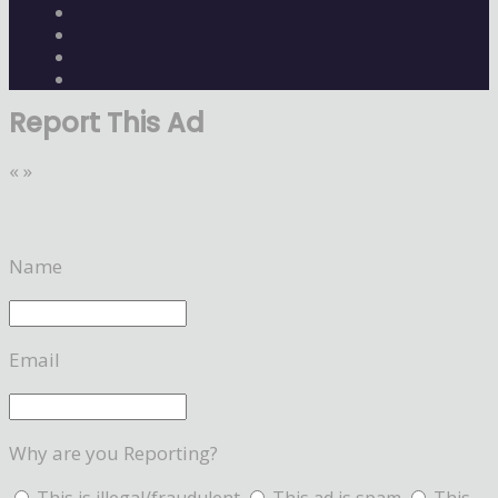
Report This Ad
«
»
Name
Email
Why are you Reporting?
This is illegal/fraudulent
This ad is spam
This