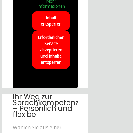
Mehr
Informationen
Inhalt
entsperren
Erforderlichen
Service
akzeptieren
und Inhalte
entsperren
Ihr Weg zur
Sprachkompetenz
– Persönlich und
flexibel
Wählen Sie aus einer