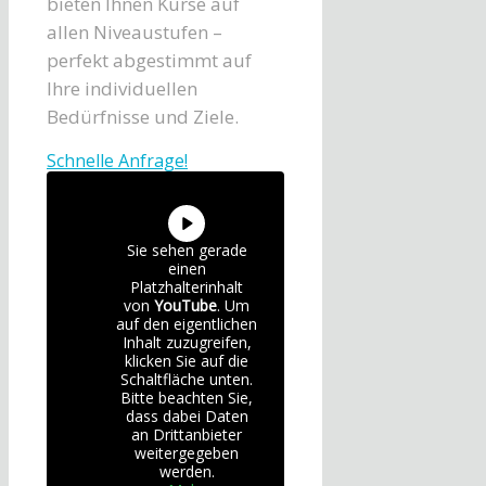
bieten Ihnen Kurse auf
allen Niveaustufen –
perfekt abgestimmt auf
Ihre individuellen
Bedürfnisse und Ziele.
Schnelle Anfrage!
Sie sehen gerade
einen
Platzhalterinhalt
von
YouTube
. Um
auf den eigentlichen
Inhalt zuzugreifen,
klicken Sie auf die
Schaltfläche unten.
Bitte beachten Sie,
dass dabei Daten
an Drittanbieter
weitergegeben
werden.