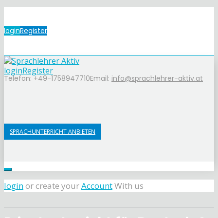
login
Register
login
Register
Telefon: +49-1758947710
Email:
info@sprachlehrer-aktiv.at
SPRACHUNTERRICHT ANBIETEN
login
or create your
Account
With us